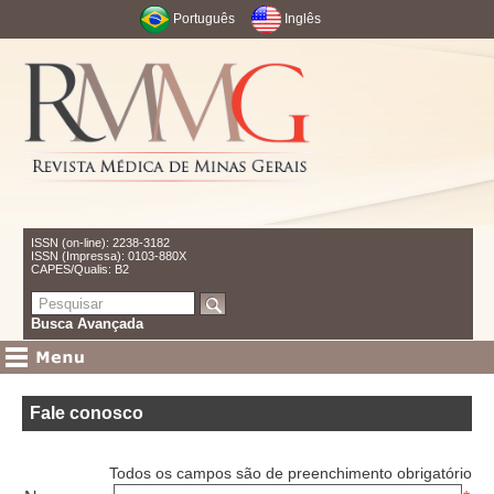
Português
Inglês
ISSN (on-line): 2238-3182
ISSN (Impressa): 0103-880X
CAPES/Qualis: B2
Busca Avançada
Fale conosco
Todos os campos são de preenchimento obrigatório