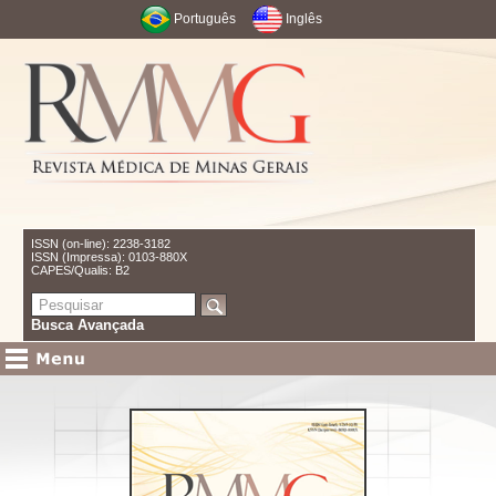
Português
Inglês
ISSN (on-line): 2238-3182
ISSN (Impressa): 0103-880X
CAPES/Qualis: B2
Busca Avançada