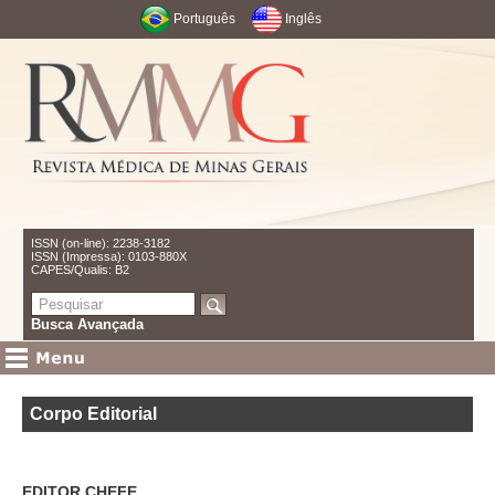
Português
Inglês
ISSN (on-line): 2238-3182
ISSN (Impressa): 0103-880X
CAPES/Qualis: B2
Busca Avançada
Corpo Editorial
EDITOR CHEFE