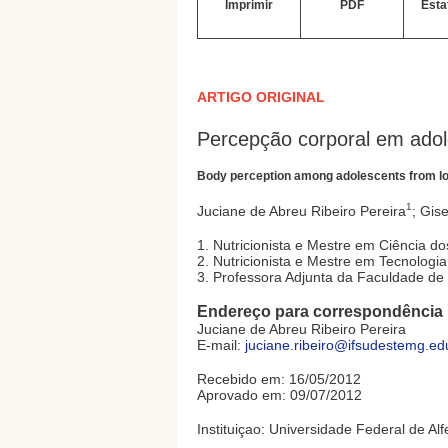
Imprimir
PDF
Esta
ARTIGO ORIGINAL
Percepção corporal em adol
Body perception among adolescents from 
1
Juciane de Abreu Ribeiro Pereira
; Gis
1. Nutricionista e Mestre em Ciência do
2. Nutricionista e Mestre em Tecnologia
3. Professora Adjunta da Faculdade de 
Endereço para correspondência
Juciane de Abreu Ribeiro Pereira
E-mail:
juciane.ribeiro@ifsudestemg.ed
Recebido em: 16/05/2012
Aprovado em: 09/07/2012
Instituiçao: Universidade Federal de Alf