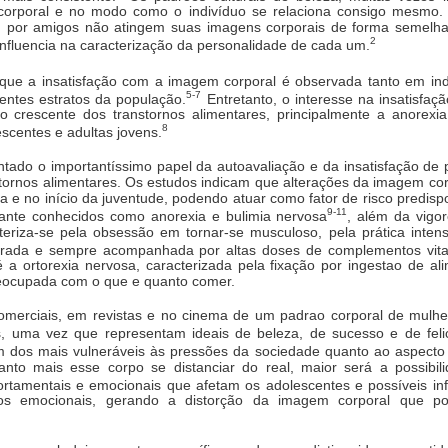
orporal e no modo como o indivíduo se relaciona consigo mesmo.
a ou por amigos não atingem suas imagens corporais de forma semelhan
2
 influencia na caracterização da personalidade de cada um.
ue a insatisfação com a imagem corporal é observada tanto em ind
5-7
entes estratos da população.
Entretanto, o interesse na insatisfa
 crescente dos transtornos alimentares, principalmente a anorexia
8
scentes e adultas jovens.
ado o importantíssimo papel da autoavaliação e da insatisfação de
stornos alimentares. Os estudos indicam que alterações da imagem c
 e no início da juventude, podendo atuar como fator de risco predis
9-11
tante conhecidos como anorexia e bulimia nervosa
, além da vigor
eriza-se pela obsessão em tornar-se musculoso, pela prática intensa
gerada e sempre acompanhada por altas doses de complementos vita
é a ortorexia nervosa, caracterizada pela fixação por ingestao de a
eocupada com o que e quanto comer.
comerciais, em revistas e no cinema de um padrao corporal de mul
, uma vez que representam ideais de beleza, de sucesso e de feli
um dos mais vulneráveis às pressões da sociedade quanto ao aspecto
to mais esse corpo se distanciar do real, maior será a possibil
rtamentais e emocionais que afetam os adolescentes e possíveis in
s emocionais, gerando a distorção da imagem corporal que pos