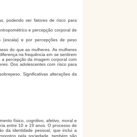
as, podendo ser fatores de risco para
antropométrico e percepção corporal de
s (escala) e por percepções de peso
eso do que as mulheres. As mulheres
diferença na frequência em se sentirem
do a percepção da imagem corporal com
eres. Dos adolescentes com risco para
repeso. Significativas alterações da
nto físico, cognitivo, afetivo, moral e
ria entre 10 e 19 anos. O processo de
o da identidade pessoal, que inclui a
impostos pela sociedade, também são