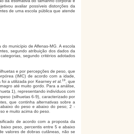
ao da estimativa do tamanho corporal e
etivou avaliar possíveis distorções da
entes de uma escola pública que atende
a do município de Alfenas-MG. A escola
ntes, segundo atribuição dos dados da
categorias, segundo critérios adotados
ilhuetas e por percepções de peso, que
corpórea (IMC) de acordo com a idade,
19
 foi a utilizada por Kearney
et
al.
, que
magro até muito gordo. Para a análise,
ilhueta 1), representando indivíduos com
peso (silhuetas 6-9), caracterizado por
tes, que continha alternativas sobre a
 abaixo do peso e abaixo do peso; 2 -
so e muito acima do peso.
ssificado de acordo com a proposta da
 baixo peso, percentis entre 5 e abaixo
de valores de dobras cutâneas, não se