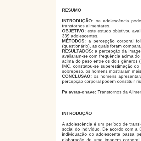
RESUMO
INTRODUÇÃO:
na adolescência podem
transtornos alimentares.
OBJETIVO:
este estudo objetivou aval
339 adolescentes.
MÉTODOS:
a percepção corporal foi
(questionário), as quais foram compar
RESULTADOS:
a percepção da imagem
avaliaram-se com frequência acima do 
acima do peso entre os dois gêneros 
IMC, constatou-se superestimação do 
sobrepeso, os homens mostraram mais 
CONCLUSÃO:
os homens apresentaram
percepção corporal podem constituir ri
Palavras-chave:
Transtornos da Alimen
INTRODUÇÃO
A adolescência é um período de transiç
social do indivíduo. De acordo com a
individuação do adolescente passa pe
elaboração de uma imagem corporal 