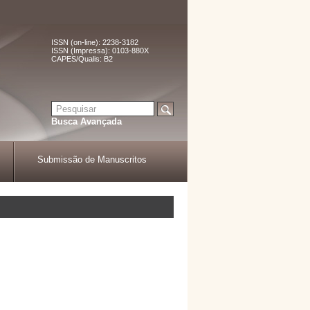
ISSN (on-line): 2238-3182
ISSN (Impressa): 0103-880X
CAPES/Qualis: B2
Busca Avançada
Submissão de Manuscritos