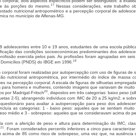
orporal, dois aspectos específicos podem ser distinguidos: a exatid
17
 e às porções do mesmo.
Nessas considerações, este trabalho obj
stado nutricional antropométrico e a percepção corporal de adolesc
mica no município de Alfenas-MG.
9 adolescentes entre 10 e 19 anos, estudantes de uma escola públic
tificação das condições socioeconómicas predominantes dos adolesce
rofissão exercida pelos pais. As profissões foram agrupadas em seis 
18
e Domicílios (PNDS) do IBGE em 1996.
corporal foram realizadas por autopercepção com uso de figuras de s
o nutricional antropométrica, por intermédio do índice de massa 
ões na percepção corporal. A escala de figuras de silhuetas empregada
tes para homens e mulheres, contendo imagens que variavam de muito 
20
os por Madrigal-Fritsch
, dispostos em três categorias: baixo peso (s
ilhuetas 2-5), abrangendo indivíduos com IMC de 20 a 25 kg/m2; e sobre
o questionário para avaliar a autopercepção para peso dos adolescen
cluía as categorias: 1 - baixo peso: aqueles que se sentiam muito
peso médio e 3 - sobrepeso: aqueles que se consideravam acima do pe
zada com a aferição de peso e altura para determinação do IMC, cla
21
)
. Foram considerados percentis inferiores a cinco para caracterizar
l ou acima de 85 como risco de sobrepeso, uma vez que, na ausência 