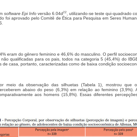
22
em
software Epi Info
versão 6.04d
, utilizando-se teste qui-quadrado c
studo foi aprovado pelo Comitê de Ética para Pesquisa em Seres Human
6.
3,4% eram do gênero feminino e 46,6% do masculino. O perfil socioec
 não qualificadas para os pais, todos na categoria 5 (45,4%) do 
s de casa, portanto, caracterizadas como de baixa condição socioeco
or meio da observação das silhuetas (Tabela 1), mostrou que o
erceberem abaixo do peso (6,3%) em relação ao feminino (3,9%).
comparativamente aos homens (15,8%). Essas diferentes percepçõ