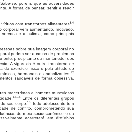
 Sabe-se, porém, que as adversidades
te. A forma de pensar, sentir e reagir
3,4
ivíduos com transtornos alimentares
ção corporal vem aumentando, motivado,
 nervosa e a bulimia, como principais
 pessoas sobre sua imagem corporal no
orporal podem ser a causa de problemas
ponente, precipitante ou mantenedor dos
exia. A vigorexia é outro transtorno de
 de exercício físico e pela atitude de
12
mínicos, hormonais e anabolizantes.
limentos saudáveis de forma obsessiva,
heres macérrimas e homens musculosos
13,14
cidade.
Entre os diferentes grupos
15
 de seu corpo.
Todo adolescente tem
idade de conflito, comprometendo sua
fluências do meio socioeconómico e da
sivelmente acarretará em distúrbios