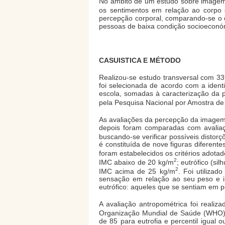
No âmbito de um estudo sobre imagem c
os sentimentos em relação ao corpo
percepção corporal, comparando-se o e
pessoas de baixa condição socioeconó
CASUISTICA E MÉTODO
Realizou-se estudo transversal com 33
foi selecionada de acordo com a iden
escola, somadas à caracterização da p
pela Pesquisa Nacional por Amostra d
As avaliações da percepção da imagem 
depois foram comparadas com avaliaçã
buscando-se verificar possíveis distorç
é constituída de nove figuras diferen
foram estabelecidos os critérios adotad
2
IMC abaixo de 20 kg/m
; eutrófico (s
2
IMC acima de 25 kg/m
. Foi utilizad
sensação em relação ao seu peso e in
eutrófico: aqueles que se sentiam em 
A avaliação antropométrica foi reali
Organização Mundial de Saúde (WHO
de 85 para eutrofia e percentil igua