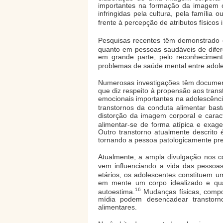
importantes na formação da imagem c
infringidas pela cultura, pela famíli
frente à percepção de atributos físicos
Pesquisas recentes têm demonstrado q
quanto em pessoas saudáveis de difer
em grande parte, pelo reconhecimento
problemas de saúde mental entre adole
Numerosas investigações têm document
que diz respeito à propensão aos tran
emocionais importantes na adolescência
transtornos da conduta alimentar bas
distorção da imagem corporal e caract
alimentar-se de forma atípica e exa
Outro transtorno atualmente descrito 
tornando a pessoa patologicamente pr
Atualmente, a ampla divulgação nos 
vem influenciando a vida das pessoas
etários, os adolescentes constituem 
em mente um corpo idealizado e quan
16
autoestima.
Mudanças físicas, compo
mídia podem desencadear transtorno
alimentares.