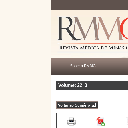
Sobre a RMMG
Volume: 22
.
3
Voltar ao Sumário