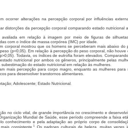
 ocorrer alterações na percepção corporal por influências extern
iar distorções da percepção corporal comparando estado nutricional 
 avaliada em relação à imagem por meio de figuras de silhueta
adas com o índice de massa corpórea (IMC) por idade.
 corporal mostrou que os homens se perceberam mais abaixo do p
peso (p<0,05). Em relação à percepção do peso corporal, não houve 
(p>0,05). Todavia, os índices de eutrofia foram elevados. Comparan
estado nutricional por ambos os gêneros, principalmente pelas mulh
subestimação do estado nutricional em relação às mulheres.
 mais percepção para corpo magro, enquanto as mulheres para sob
scos para desenvolver transtornos alimentares.
tação; Adolescente; Estado Nutricional.
ão no ciclo vital, de grande importância no crescimento e desenvolvime
 Organização Mundial de Saúde, esse período compreende a faixa etá
lo conhecimento e pela adaptação ao próprio corpo de consolidaçã
1
mais consistente.
Os padroes culturais de beleza, muitas vezes 