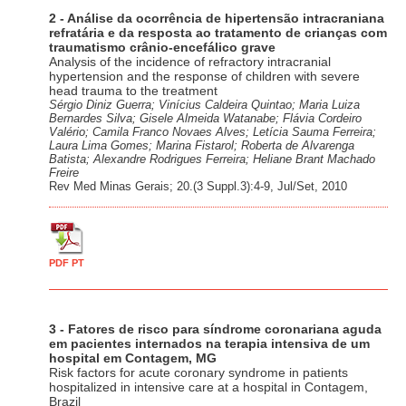
2 - Análise da ocorrência de hipertensão intracraniana
refratária e da resposta ao tratamento de crianças com
traumatismo crânio-encefálico grave
Analysis of the incidence of refractory intracranial
hypertension and the response of children with severe
head trauma to the treatment
Sérgio Diniz Guerra; Vinícius Caldeira Quintao; Maria Luiza
Bernardes Silva; Gisele Almeida Watanabe; Flávia Cordeiro
Valério; Camila Franco Novaes Alves; Letícia Sauma Ferreira;
Laura Lima Gomes; Marina Fistarol; Roberta de Alvarenga
Batista; Alexandre Rodrigues Ferreira; Heliane Brant Machado
Freire
Rev Med Minas Gerais; 20.(3 Suppl.3):4-9, Jul/Set, 2010
PDF PT
3 - Fatores de risco para síndrome coronariana aguda
em pacientes internados na terapia intensiva de um
hospital em Contagem, MG
Risk factors for acute coronary syndrome in patients
hospitalized in intensive care at a hospital in Contagem,
Brazil