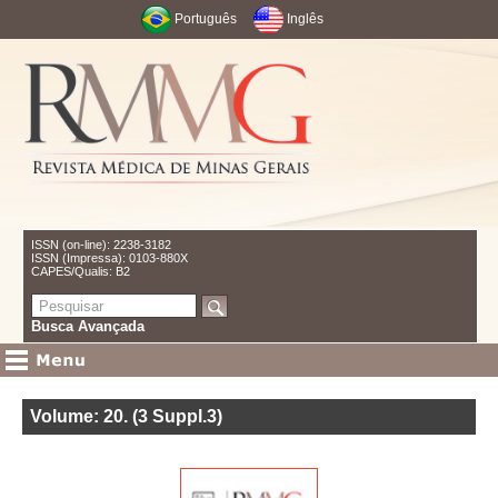
Português
Inglês
ISSN (on-line): 2238-3182
ISSN (Impressa): 0103-880X
CAPES/Qualis: B2
Busca Avançada
Volume: 20
.
(3 Suppl.3)