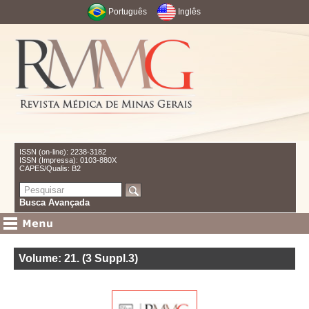
Português
Inglês
ISSN (on-line): 2238-3182
ISSN (Impressa): 0103-880X
CAPES/Qualis: B2
Busca Avançada
Volume: 21
.
(3 Suppl.3)