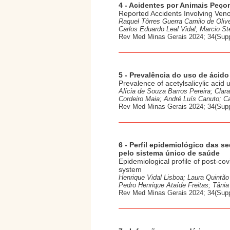
4 - Acidentes por Animais Peç
Reported Accidents Involving Ven
Raquel Tôrres Guerra Camilo de Olive
Carlos Eduardo Leal Vidal; Marcio St
Rev Med Minas Gerais 2024; 34(Supp
5 - Prevalência do uso de ácido
Prevalence of acetylsalicylic aci
Alícia de Souza Barros Pereira; Cla
Cordeiro Maia; André Luís Canuto; Ca
Rev Med Minas Gerais 2024; 34(Supp
6 - Perfil epidemiológico das 
pelo sistema único de saúde
Epidemiological profile of post-co
system
Henrique Vidal Lisboa; Laura Quintã
Pedro Henrique Ataíde Freitas; Tâni
Rev Med Minas Gerais 2024; 34(Supp