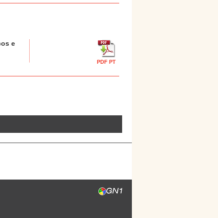
cos e
PDF PT