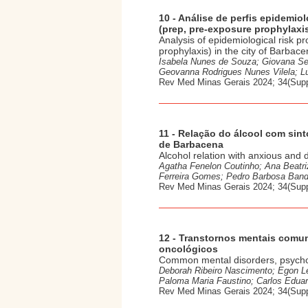
10 - Análise de perfis epidemio
(prep, pre-exposure prophylaxi
Analysis of epidemiological risk p
prophylaxis) in the city of Barbac
Isabela Nunes de Souza; Giovana Sen
Geovanna Rodrigues Nunes Vilela; 
Rev Med Minas Gerais 2024; 34(Supp
11 - Relação do álcool com sin
de Barbacena
Alcohol relation with anxious and
Agatha Fenelon Coutinho; Ana Beatri
Ferreira Gomes; Pedro Barbosa Bande
Rev Med Minas Gerais 2024; 34(Supp
12 - Transtornos mentais comun
oncológicos
Common mental disorders, psychotro
Deborah Ribeiro Nascimento; Egon L
Paloma Maria Faustino; Carlos Eduar
Rev Med Minas Gerais 2024; 34(Supp