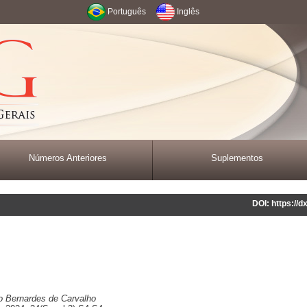
Português
Inglês
Números Anteriores
Suplementos
DOI: https://
io Bernardes de Carvalho