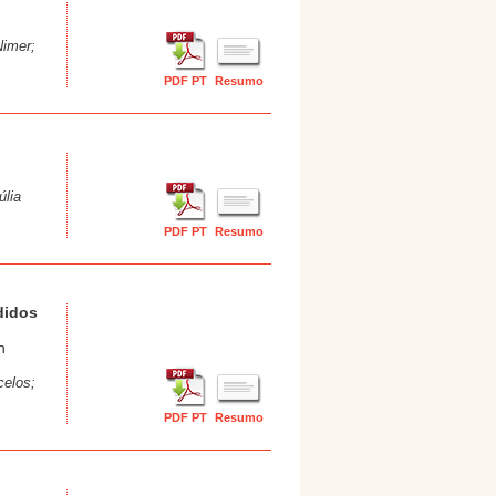
Nimer;
PDF PT
Resumo
úlia
PDF PT
Resumo
didos
h
celos;
PDF PT
Resumo