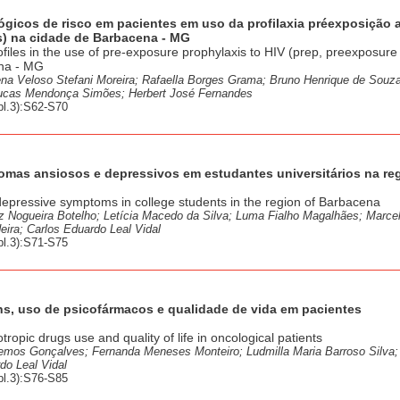
lógicos de risco em pacientes em uso da profilaxia préexposição 
s) na cidade de Barbacena - MG
rofiles in the use of pre-exposure prophylaxis to HIV (prep, preexposure
ena - MG
a Veloso Stefani Moreira; Rafaella Borges Grama; Bruno Henrique de Souza
Lucas Mendonça Simões; Herbert José Fernandes
l.3):S62-S70
tomas ansiosos e depressivos em estudantes universitários na re
 depressive symptoms in college students in the region of Barbacena
z Nogueira Botelho; Letícia Macedo da Silva; Luma Fialho Magalhães; Marce
ira; Carlos Eduardo Leal Vidal
l.3):S71-S75
s, uso de psicofármacos e qualidade de vida em pacientes
pic drugs use and quality of life in oncological patients
emos Gonçalves; Fernanda Meneses Monteiro; Ludmilla Maria Barroso Silva;
do Leal Vidal
l.3):S76-S85