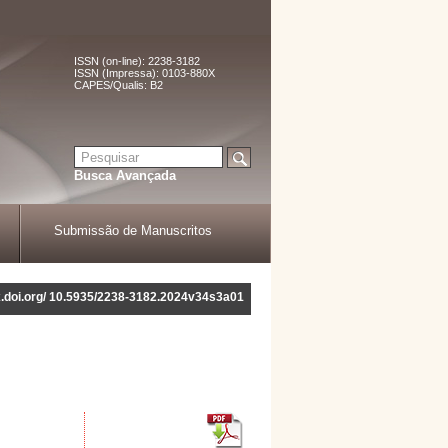
ISSN (on-line): 2238-3182
ISSN (Impressa): 0103-880X
CAPES/Qualis: B2
Busca Avançada
Submissão de Manuscritos
dx.doi.org/ 10.5935/2238-3182.2024v34s3a01