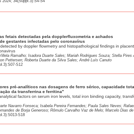
 2024; 34(Suppl.3):S4-S4
s fetais detectadas pela dopplerfluxometria e achados
de gestantes infectadas pelo coronavírus
etected by doppler flowmetry and histopathological findings in placent
onavirus
 Villela Ramalho; Isadora Duarte Sales; Mariah Rodrigues Souza; Stella Pire
on Pettersen; Roberta Duarte da Silva Sales; André Luís Canuto
l.3):S07-S12
tores pré-analíticos nas dosagens de ferro sérico, capacidade tota
ação da transferrina e ferritina"
nalytical factors on serum iron levels, total iron binding capacity, transf
uarte Navarro Fonseca; Isabela Pereira Fernandes; Paula Sales Neves; Rafae
ernandes de Borja Generoso; Rômulo Carvalho Vaz de Melo; Marcelo Dias de
pl.3):S013-S18