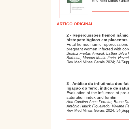
Rev Med Minas Gerais
ARTIGO ORIGINAL
2 - Repercussões hemodinâmica
histopatológicos em placentas 
Fetal hemodinamic repercussions d
pregnant women infected with cor
Beatriz Freitas Amaral; Esther Silva
Barbosa; Marcos Murilo Faria; Hevert
Rev Med Minas Gerais 2024; 34(Supp
3 - Análise da influência dos fa
ligação do ferro, índice de satur
Evaluation of the influence of pre-a
saturation index and ferritin
Ana Carolina Anes Ferreira; Bruna D
Antônio Hauck Figueiredo; Viviane F
Rev Med Minas Gerais 2024; 34(Sup