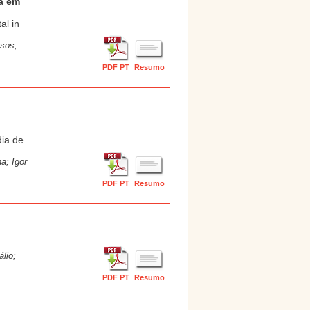
va em
al in
ssos;
PDF PT
Resumo
dia de
a; Igor
PDF PT
Resumo
lio;
PDF PT
Resumo