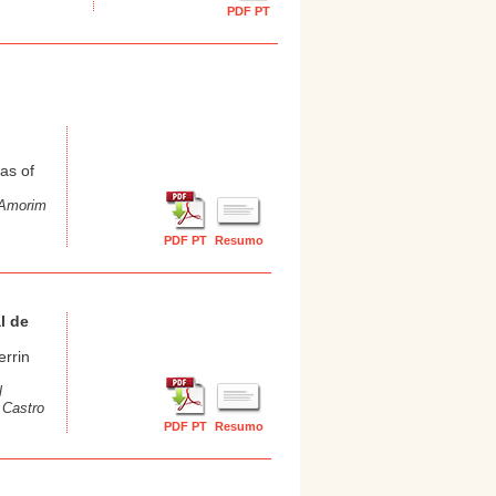
PDF PT
as of
s Amorim
PDF PT
Resumo
l de
errin
l
 Castro
PDF PT
Resumo