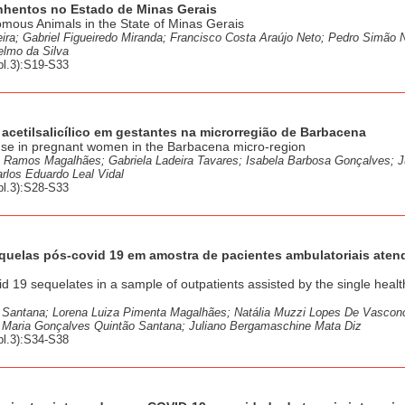
onhentos no Estado de Minas Gerais
omous Animals in the State of Minas Gerais
ira; Gabriel Figueiredo Miranda; Francisco Costa Araújo Neto; Pedro Simão 
elmo da Silva
l.3):S19-S33
 acetilsalicílico em gestantes na microrregião de Barbacena
d use in pregnant women in the Barbacena micro-region
ra Ramos Magalhães; Gabriela Ladeira Tavares; Isabela Barbosa Gonçalves; J
rlos Eduardo Leal Vidal
l.3):S28-S33
sequelas pós-covid 19 em amostra de pacientes ambulatoriais aten
vid 19 sequelates in a sample of outpatients assisted by the single healt
o Santana; Lorena Luiza Pimenta Magalhães; Natália Muzzi Lopes De Vascon
a Maria Gonçalves Quintão Santana; Juliano Bergamaschine Mata Diz
l.3):S34-S38