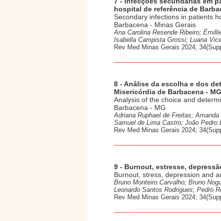
7 - Infecções secundárias em p
hospital de referência de Barba
Secondary infections in patients ho
Barbacena - Minas Gerais
Ana Carolina Resende Ribeiro; Émill
Isabella Campista Grossi; Luana Vice
Rev Med Minas Gerais 2024; 34(Supp
8 - Análise da escolha e dos de
Misericórdia de Barbacena - M
Analysis of the choice and determi
Barbacena - MG
Adriana Ruphael de Freitas; Amanda 
Samuel de Lima Castro; João Pedro B
Rev Med Minas Gerais 2024; 34(Supp
9 - Burnout, estresse, depress
Burnout, stress, depression and a
Bruno Monteiro Carvalho; Bruno Nogue
Leonardo Santos Rodrigues; Pedro Re
Rev Med Minas Gerais 2024; 34(Supp