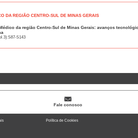
CO DA REGIÃO CENTRO-SUL DE MINAS GERAIS
 Médico da região Centro-Sul de Minas Gerais: avanços tecnológi
na
pl.3):S87-S143
Fale conosco
ais
Política de Cookies