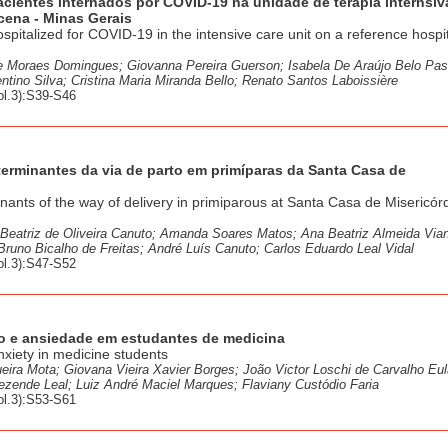
acientes internados por COVID-19 na unidade de terapia internsi
cena - Minas Gerais
spitalized for COVID-19 in the intensive care unit on a reference hospit
ie Moraes Domingues; Giovanna Pereira Guerson; Isabela De Araújo Belo Pa
ntino Silva; Cristina Maria Miranda Bello; Renato Santos Laboissière
l.3):S39-S46
terminantes da via de parto em primíparas da Santa Casa de
G
nants of the way of delivery in primiparous at Santa Casa de Misericór
Beatriz de Oliveira Canuto; Amanda Soares Matos; Ana Beatriz Almeida Vian
runo Bicalho de Freitas; André Luís Canuto; Carlos Eduardo Leal Vidal
l.3):S47-S52
ão e ansiedade em estudantes de medicina
nxiety in medicine students
ira Mota; Giovana Vieira Xavier Borges; João Victor Loschi de Carvalho Eulá
zende Leal; Luiz André Maciel Marques; Flaviany Custódio Faria
l.3):S53-S61