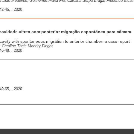
la Dias Medeiros; Guilherme Malta Pio; Carolina Serpa Braga; Frederico Bical
42-45, , 2020
a cavidade vítrea com posterior migração espontânea para câmara
s cavity with spontaneous migration to anterior chamber: a case report
; Caroline Thais Machry Finger
46-48, , 2020
49-65, , 2020