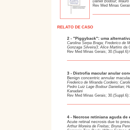
Daniel Bodour; Mauro
Rev Med Minas Gerais;
RELATO DE CASO
2 - "Piggyback": uma alternati
Carolina Serpa Braga; Frederico de 
Gonzaga Silveira3; Alice Martins da
Rev Med Minas Gerais; 30.(Suppl.6):6
3 - Distrofia macular anular co
Benign concentric annular macula
Frederico de Miranda Cordeiro; Carol
Pedro Luiz Lage Bodour Danielian; Ha
Kanadani
Rev Med Minas Gerais; 30.(Suppl.6):
4 - Necrose retiniana aguda de 
Acute retinal necrosis due to pre
Arthur Moreira de Freitas; Bruna Pen