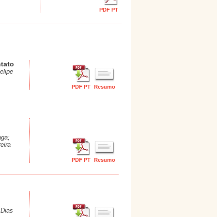
PDF PT
ntato
elipe
PDF PT
Resumo
aga;
eira
PDF PT
Resumo
 Dias