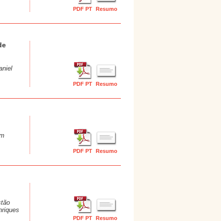
PDF PT
Resumo
de
aniel
PDF PT
Resumo
om
PDF PT
Resumo
stão
nriques
PDF PT
Resumo