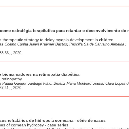
a como estratégia terapêutica para retardar o desenvolvimento de 
a therapeutic strategy to delay myopia development in children
as Coelho Cunha Julien Kraemer Bastos; Priscilla Sá de Carvalho Almeida ;
33-36, , 2020
 biomarcadores na retinopatia diabética
 retinopathy
de Pádua Gandra Santiago Filho; Beatriz Maria Monteiro Sousa; Clara Lopes 
37-41, , 2020
os refratários de hidropsia corneana - série de casos
ses of cornean hydropsy - case series