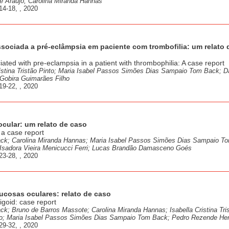
e Araújo; Carolina Miranda Hannas
14-18, , 2020
ssociada a pré-eclâmpsia em paciente com trombofilia: um relato 
ted with pre-eclampsia in a patient with thrombophilia: A case report
ristina Tristão Pinto; Maria Isabel Passos Simões Dias Sampaio Tom Back; D
 Gobira Guimarães Filho
19-22, , 2020
ocular: um relato de caso
 a case report
ck; Carolina Miranda Hannas; Maria Isabel Passos Simões Dias Sampaio T
o; Isadora Vieira Menicucci Ferri; Lucas Brandão Damasceno Goés
23-28, , 2020
cosas oculares: relato de caso
oid: case report
k; Bruno de Barros Massote; Carolina Miranda Hannas; Isabella Cristina Tri
lho; Maria Isabel Passos Simões Dias Sampaio Tom Back; Pedro Rezende He
29-32, , 2020