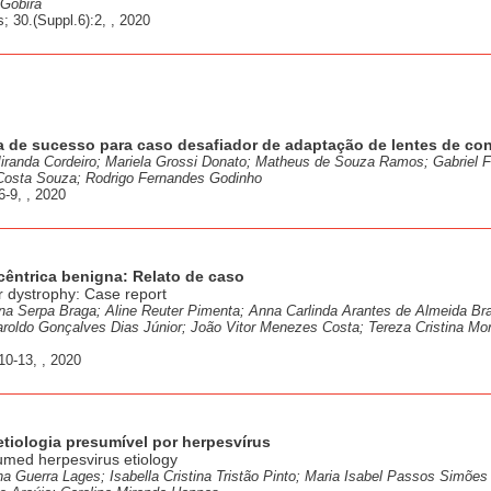
 Gobira
 30.(Suppl.6):2, , 2020
va de sucesso para caso desafiador de adaptação de lentes de co
Miranda Cordeiro; Mariela Grossi Donato; Matheus de Souza Ramos; Gabriel F
 Costa Souza; Rodrigo Fernandes Godinho
-9, , 2020
ncêntrica benigna: Relato de caso
r dystrophy: Case report
ina Serpa Braga; Aline Reuter Pimenta; Anna Carlinda Arantes de Almeida Br
roldo Gonçalves Dias Júnior; João Vitor Menezes Costa; Tereza Cristina Mor
10-13, , 2020
etiologia presumível por herpesvírus
sumed herpesvirus etiology
na Guerra Lages; Isabella Cristina Tristão Pinto; Maria Isabel Passos Simões