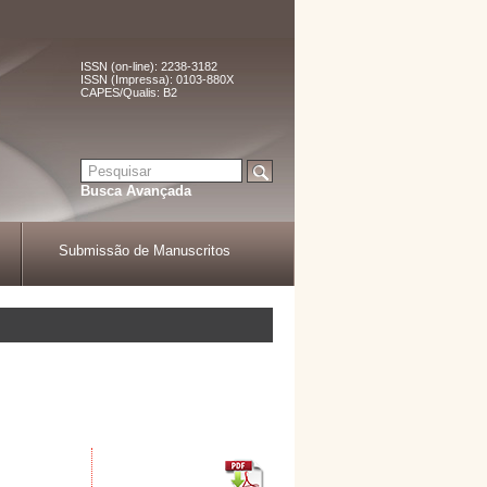
ISSN (on-line): 2238-3182
ISSN (Impressa): 0103-880X
CAPES/Qualis: B2
Busca Avançada
Submissão de Manuscritos