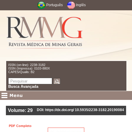
Português
Inglês
ISSN (on-line): 2238-3182
ISSN (Impressa): 0103-880X
CAPES/Qualis: B2
Busca Avançada
Volume: 29
DOI: https://dx.doi.org/ 10.5935/2238-3182.20190084
PDF Completo