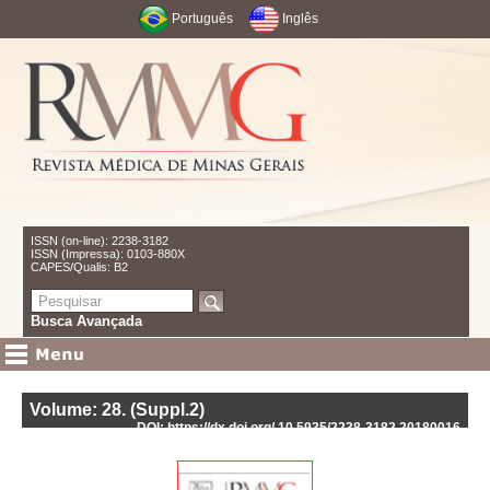
Português
Inglês
ISSN (on-line): 2238-3182
ISSN (Impressa): 0103-880X
CAPES/Qualis: B2
Busca Avançada
Volume: 28
.
(Suppl.2)
DOI: https://dx.doi.org/ 10.5935/2238-3182.20180016