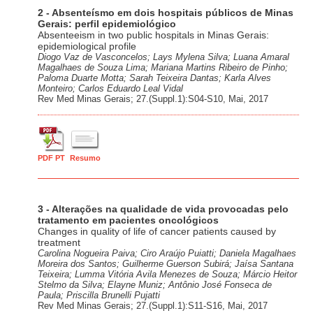
2 - Absenteísmo em dois hospitais públicos de Minas
Gerais: perfil epidemiológico
Absenteeism in two public hospitals in Minas Gerais:
epidemiological profile
Diogo Vaz de Vasconcelos; Lays Mylena Silva; Luana Amaral
Magalhaes de Souza Lima; Mariana Martins Ribeiro de Pinho;
Paloma Duarte Motta; Sarah Teixeira Dantas; Karla Alves
Monteiro; Carlos Eduardo Leal Vidal
Rev Med Minas Gerais; 27.(Suppl.1):S04-S10, Mai, 2017
PDF PT
Resumo
3 - Alterações na qualidade de vida provocadas pelo
tratamento em pacientes oncológicos
Changes in quality of life of cancer patients caused by
treatment
Carolina Nogueira Paiva; Ciro Araújo Puiatti; Daniela Magalhaes
Moreira dos Santos; Guilherme Guerson Subirá; Jaísa Santana
Teixeira; Lumma Vitória Avila Menezes de Souza; Márcio Heitor
Stelmo da Silva; Elayne Muniz; Antônio José Fonseca de
Paula; Priscilla Brunelli Pujatti
Rev Med Minas Gerais; 27.(Suppl.1):S11-S16, Mai, 2017