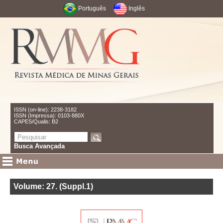
Português
Inglês
ISSN (on-line): 2238-3182
ISSN (Impressa): 0103-880X
CAPES/Qualis: B2
Busca Avançada
Volume: 27
.
(Suppl.1)