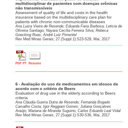
multidisciplinar de pacientes com doenças crônicas
não transmissíveis
Assessment of quality of life and costs in the health
insurance based on the multidisciplinary care plan for
patients with chronic non-communicable diseases
Ana Luiza Vieira de Resende; Eduarda Faria Barbosa; Leticia de
Oliveira Santiago; Nayara Cecília Ferreira Silva; Rebeca
Goecking Ruas; André Luiz Pimentel
Rev Med Minas Gerais; 27.(Suppl.1):S23-S29, Mai, 2017
PDF PT
Resumo
6 - Avaliação do uso de medicamentos em idosos de
acordo com o critério de Beers
Evaluation of drug use in the elderly according to Beers
criteria
Ana Cláudia Guerra Dutra de Resende; Fernanda Bogado
Carvalho Costa; Igor Reggiani Gomes; Juliana Gonçalves
Araújo; Mariana de Miranda Suguino; Carlos Eduardo Leal Vidal
Rev Med Minas Gerais; 27.(Suppl.1):S30-S36, Mai, 2017