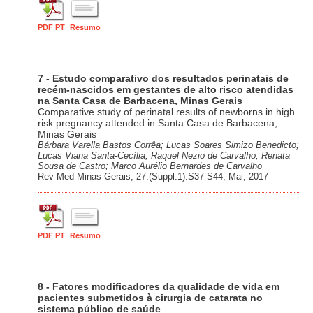
PDF PT
Resumo
7 - Estudo comparativo dos resultados perinatais de
recém-nascidos em gestantes de alto risco atendidas
na Santa Casa de Barbacena, Minas Gerais
Comparative study of perinatal results of newborns in high
risk pregnancy attended in Santa Casa de Barbacena,
Minas Gerais
Bárbara Varella Bastos Corrêa; Lucas Soares Simizo Benedicto;
Lucas Viana Santa-Cecília; Raquel Nezio de Carvalho; Renata
Sousa de Castro; Marco Aurélio Bernardes de Carvalho
Rev Med Minas Gerais; 27.(Suppl.1):S37-S44, Mai, 2017
PDF PT
Resumo
8 - Fatores modificadores da qualidade de vida em
pacientes submetidos à cirurgia de catarata no
sistema público de saúde