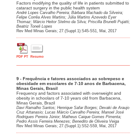
Factors modifying the quality of life in patients submitted to
cataract surgery in the public health system
André Lopes Carvalho Pereira; Bárbara Machado da Silveira;
Felipe Corrêa Alves Martins; Júlia Martins Azevedo Eyer
Thomaz; Márcio Heitor Stelmo da Silva; Priscilla Brunelli Pujatti;
Beatriz Toneli Lopes
Rev Med Minas Gerais; 27.(Suppl.1):S45-S51, Mai, 2017
PDF PT
Resumo
9 - Frequência e fatores associados ao sobrepeso e
obesidade em escolares de 7-10 anos de Barbacena,
Minas Gerais, Brasil
Frequency and factors associated with overweight and
obesity in schoolars of 7-10 years old from Barbacena,
Minas Gerais, Brazil
Davi Ramalho Santos; Henrique Safar Borges; Devaki de Araujo
Cruz Attanasio; Lucas Márcio Carvalho Pereira; Manoel José
Rodrigues Pereira Júnior; Matheus Caique Gomes Pimenta;
Pedro Assis Ferreira Menezes; Benedito de Oliveira Veiga
Rev Med Minas Gerais; 27.(Suppl.1):S52-S59, Mai, 2017