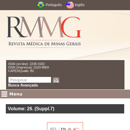
Português
Inglês
ISSN (on-line): 2238-3182
ISSN (Impressa): 0103-880X
CAPES/Qualis: B2
Busca Avançada
Volume: 26
.
(Suppl.7)