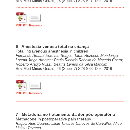
Rev Med Minas Gerais; 26.(Suppl.7):S23-S27, Dez, 2016
PDF PT
Resumo
6 - Anestesia venosa total na criança
Total intravenous anesthesia in children
Fernando Amaral Esteves Borges; Iatan Rezende Mendonça;
Lorena Jrege Arantes; Paulo Ricardo Rabello de Macedo Costa;
Roberto Araújo Ruzzi; Beatriz Lemos da Silva Mandim
Rev Med Minas Gerais; 26.(Suppl.7):S28-S33, Dez, 2016
PDF PT
Resumo
7 - Metadona no tratamento da dor pós-operatória
Methadone in postoperative pain therapy
Raquel Reis Soares; Lilian Tavares Esteves de Carvalho; Alice
Licinio Tavares