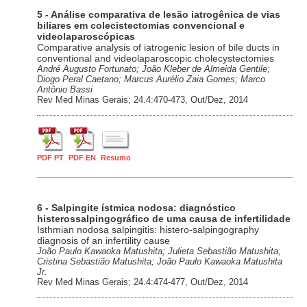
5 - Análise comparativa de lesão iatrogênica de vias
biliares em colecistectomias convencional e
videolaparoscópicas
Comparative analysis of iatrogenic lesion of bile ducts in
conventional and videolaparoscopic cholecystectomies
André Augusto Fortunato; João Kleber de Almeida Gentile;
Diogo Peral Caetano; Marcus Aurélio Zaia Gomes; Marco
Antônio Bassi
Rev Med Minas Gerais; 24.4:470-473, Out/Dez, 2014
PDF PT
PDF EN
Resumo
6 - Salpingite ístmica nodosa: diagnóstico
histerossalpingográfico de uma causa de infertilidade
Isthmian nodosa salpingitis: histero-salpingography
diagnosis of an infertility cause
João Paulo Kawaoka Matushita; Julieta Sebastião Matushita;
Cristina Sebastião Matushita; João Paulo Kawaoka Matushita
Jr.
Rev Med Minas Gerais; 24.4:474-477, Out/Dez, 2014