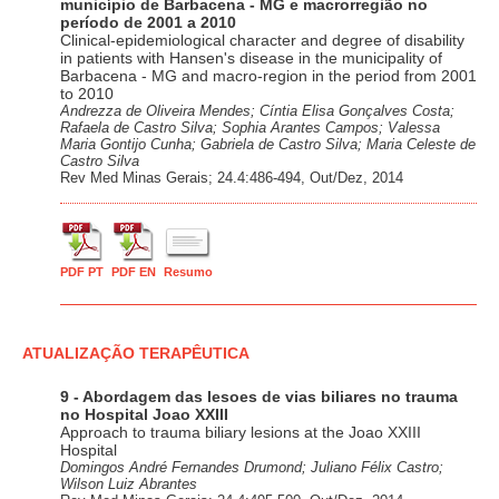
município de Barbacena - MG e macrorregião no
período de 2001 a 2010
Clinical-epidemiological character and degree of disability
in patients with Hansen's disease in the municipality of
Barbacena - MG and macro-region in the period from 2001
to 2010
Andrezza de Oliveira Mendes; Cíntia Elisa Gonçalves Costa;
Rafaela de Castro Silva; Sophia Arantes Campos; Valessa
Maria Gontijo Cunha; Gabriela de Castro Silva; Maria Celeste de
Castro Silva
Rev Med Minas Gerais; 24.4:486-494, Out/Dez, 2014
PDF PT
PDF EN
Resumo
ATUALIZAÇÃO TERAPÊUTICA
9 - Abordagem das lesoes de vias biliares no trauma
no Hospital Joao XXIII
Approach to trauma biliary lesions at the Joao XXIII
Hospital
Domingos André Fernandes Drumond; Juliano Félix Castro;
Wilson Luiz Abrantes