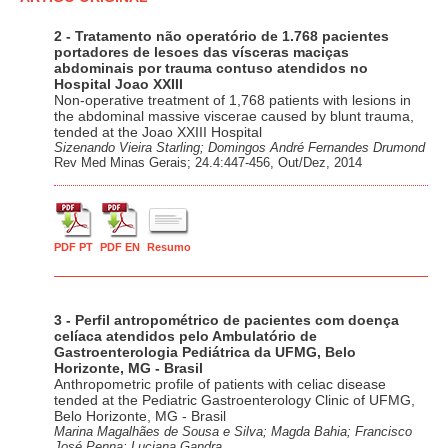
2 - Tratamento não operatório de 1.768 pacientes
portadores de lesoes das vísceras maciças
abdominais por trauma contuso atendidos no
Hospital Joao XXIII
Non-operative treatment of 1,768 patients with lesions in
the abdominal massive viscerae caused by blunt trauma,
tended at the Joao XXIII Hospital
Sizenando Vieira Starling; Domingos André Fernandes Drumond
Rev Med Minas Gerais; 24.4:447-456, Out/Dez, 2014
PDF PT
PDF EN
Resumo
3 - Perfil antropométrico de pacientes com doença
celíaca atendidos pelo Ambulatório de
Gastroenterologia Pediátrica da UFMG, Belo
Horizonte, MG - Brasil
Anthropometric profile of patients with celiac disease
tended at the Pediatric Gastroenterology Clinic of UFMG,
Belo Horizonte, MG - Brasil
Marina Magalhães de Sousa e Silva; Magda Bahia; Francisco
José Penna; Luciana Gandra