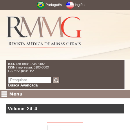
Português
Inglês
ISSN (on-line): 2238-3182
ISSN (Impressa): 0103-880X
CAPES/Qualis: B2
Busca Avançada
Volume: 24
.
4