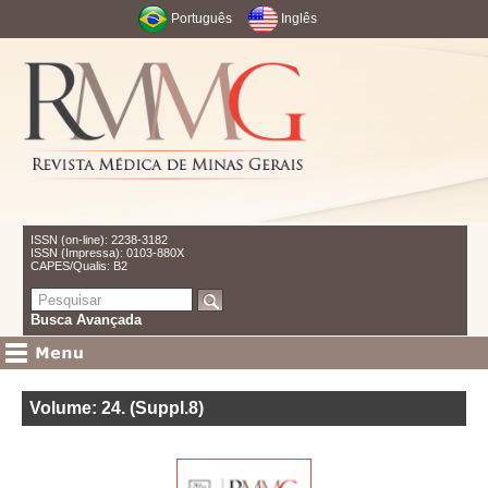
Português
Inglês
ISSN (on-line): 2238-3182
ISSN (Impressa): 0103-880X
CAPES/Qualis: B2
Busca Avançada
Volume: 24
.
(Suppl.8)