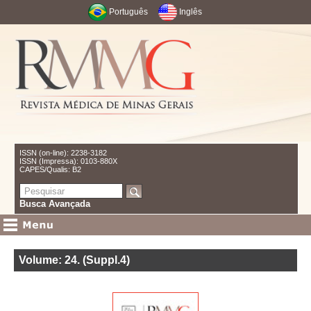
Português
Inglês
ISSN (on-line): 2238-3182
ISSN (Impressa): 0103-880X
CAPES/Qualis: B2
Busca Avançada
Volume: 24
.
(Suppl.4)