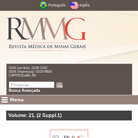
Português
Inglês
ISSN (on-line): 2238-3182
ISSN (Impressa): 0103-880X
CAPES/Qualis: B2
Busca Avançada
Volume: 21
.
(2 Suppl.1)