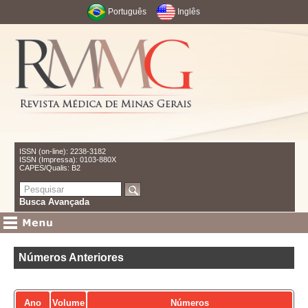
Português
Inglês
ISSN (on-line): 2238-3182
ISSN (Impressa): 0103-880X
CAPES/Qualis: B2
Busca Avançada
Números Anteriores
Ano
Volume
Números