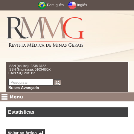
Português
Inglês
ISSN (on-line): 2238-3182
ISSN (Impressa): 0103-880X
CAPES/Qualis: B2
Busca Avançada
Estatísticas
Voltar ao Artigo