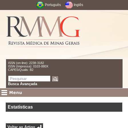
Português
Inglês
ISSN (on-line): 2238-3182
ISSN (Impressa): 0103-880X
CAPES/Qualis: B2
Busca Avançada
Estatísticas
Voltar ao Artigo