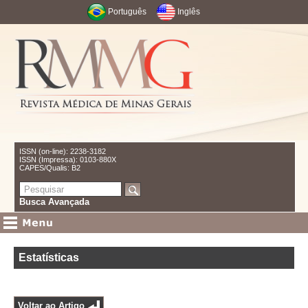
Português
Inglês
ISSN (on-line): 2238-3182
ISSN (Impressa): 0103-880X
CAPES/Qualis: B2
Busca Avançada
Estatísticas
Voltar ao Artigo