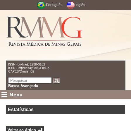
Português
Inglês
ISSN (on-line): 2238-3182
ISSN (Impressa): 0103-880X
CAPES/Qualis: B2
Busca Avançada
Estatísticas
Voltar ao Artigo