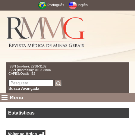
Português
Inglês
ISSN (on-line): 2238-3182
ISSN (Impressa): 0103-880X
CAPES/Qualis: B2
Busca Avançada
Estatísticas
Voltar ao Artigo