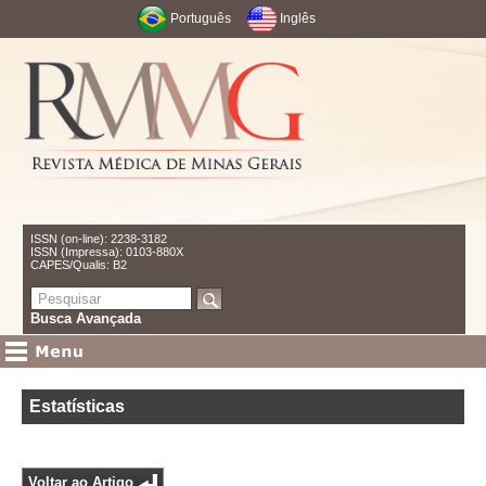
Português
Inglês
ISSN (on-line): 2238-3182
ISSN (Impressa): 0103-880X
CAPES/Qualis: B2
Busca Avançada
Estatísticas
Voltar ao Artigo