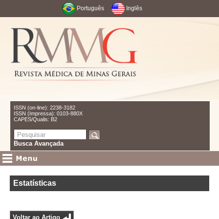
Português
Inglês
ISSN (on-line): 2238-3182
ISSN (Impressa): 0103-880X
CAPES/Qualis: B2
Busca Avançada
Estatísticas
Voltar ao Artigo