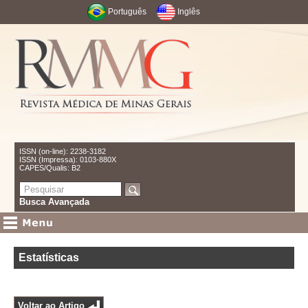
Português
Inglês
ISSN (on-line): 2238-3182
ISSN (Impressa): 0103-880X
CAPES/Qualis: B2
Busca Avançada
Estatísticas
Voltar ao Artigo