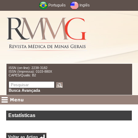
Português
Inglês
ISSN (on-line): 2238-3182
ISSN (Impressa): 0103-880X
CAPES/Qualis: B2
Busca Avançada
Estatísticas
Voltar ao Artigo