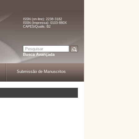
ISSN (on-line): 2238-3182
ISSN (Impressa): 0103-880X
CAPES/Qualis: B2
Busca Avançada
Submissão de Manuscritos