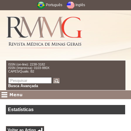
Português
Inglês
ISSN (on-line): 2238-3182
ISSN (Impressa): 0103-880X
CAPES/Qualis: B2
Busca Avançada
Estatísticas
Voltar ao Artigo