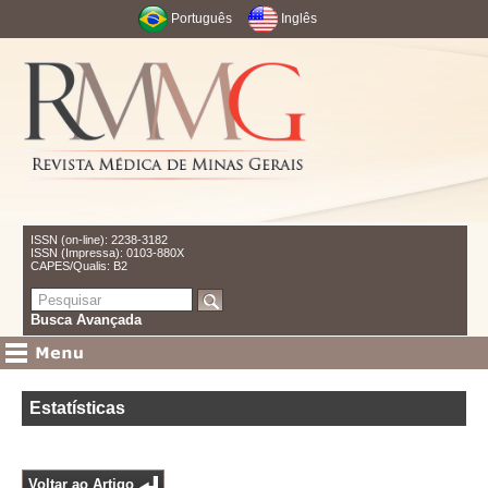
Português
Inglês
ISSN (on-line): 2238-3182
ISSN (Impressa): 0103-880X
CAPES/Qualis: B2
Busca Avançada
Estatísticas
Voltar ao Artigo