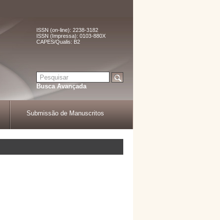
ISSN (on-line): 2238-3182
ISSN (Impressa): 0103-880X
CAPES/Qualis: B2
Busca Avançada
Submissão de Manuscritos