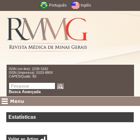
Português
Inglês
ISSN (on-line): 2238-3182
ISSN (Impressa): 0103-880X
CAPES/Qualis: B2
Busca Avançada
Estatísticas
Voltar ao Artigo