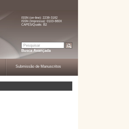
ISSN (on-line): 2238-3182
ISSN (Impressa): 0103-880X
CAPES/Qualis: B2
Busca Avançada
Submissão de Manuscritos