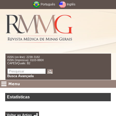
Português
Inglês
ISSN (on-line): 2238-3182
ISSN (Impressa): 0103-880X
CAPES/Qualis: B2
Busca Avançada
Estatísticas
Voltar ao Artigo