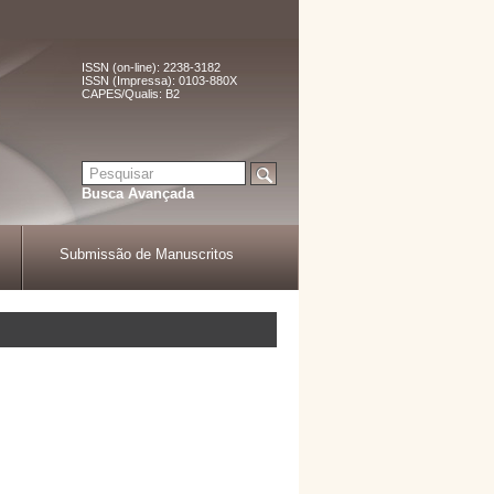
ISSN (on-line): 2238-3182
ISSN (Impressa): 0103-880X
CAPES/Qualis: B2
Busca Avançada
Submissão de Manuscritos