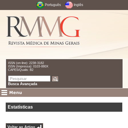
Português
Inglês
ISSN (on-line): 2238-3182
ISSN (Impressa): 0103-880X
CAPES/Qualis: B2
Busca Avançada
Estatísticas
Voltar ao Artigo