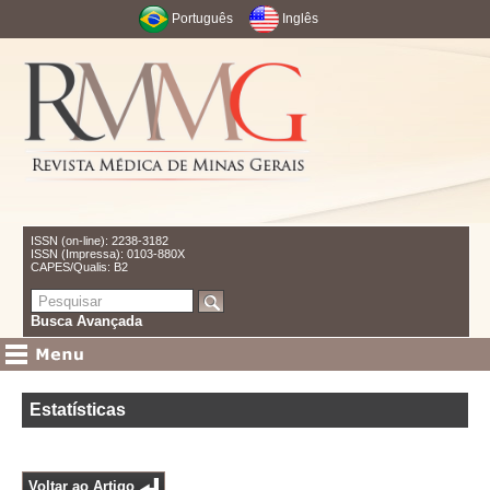
Português
Inglês
ISSN (on-line): 2238-3182
ISSN (Impressa): 0103-880X
CAPES/Qualis: B2
Busca Avançada
Estatísticas
Voltar ao Artigo