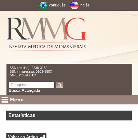
Português
Inglês
ISSN (on-line): 2238-3182
ISSN (Impressa): 0103-880X
CAPES/Qualis: B2
Busca Avançada
Estatísticas
Voltar ao Artigo