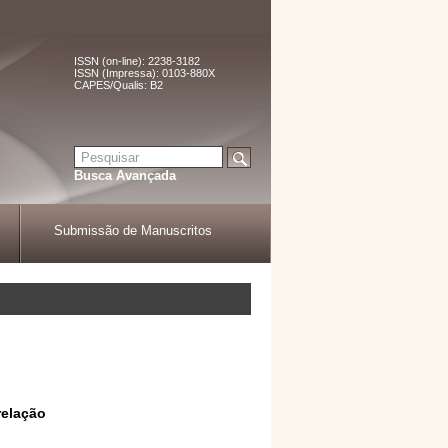
ISSN (on-line): 2238-3182
ISSN (Impressa): 0103-880X
CAPES/Qualis: B2
Busca Avançada
Submissão de Manuscritos
relação