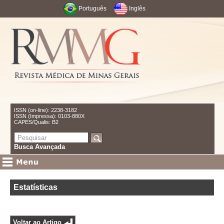
Português
Inglês
ISSN (on-line): 2238-3182
ISSN (Impressa): 0103-880X
CAPES/Qualis: B2
Busca Avançada
Estatísticas
Voltar ao Artigo