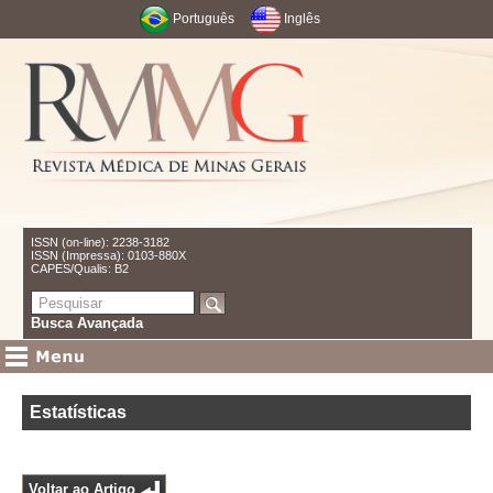
Português
Inglês
ISSN (on-line): 2238-3182
ISSN (Impressa): 0103-880X
CAPES/Qualis: B2
Busca Avançada
Estatísticas
Voltar ao Artigo