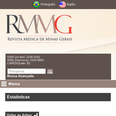
Português
Inglês
ISSN (on-line): 2238-3182
ISSN (Impressa): 0103-880X
CAPES/Qualis: B2
Busca Avançada
Estatísticas
Voltar ao Artigo