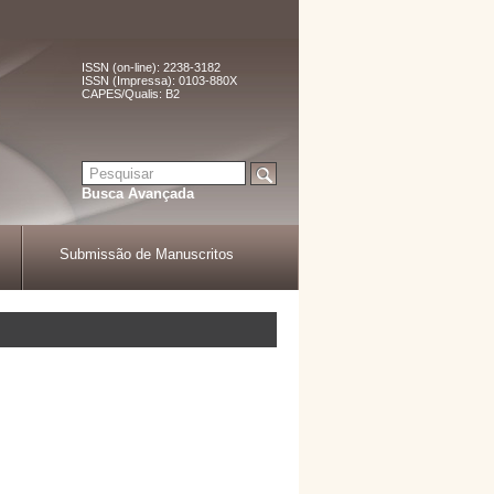
ISSN (on-line): 2238-3182
ISSN (Impressa): 0103-880X
CAPES/Qualis: B2
Busca Avançada
Submissão de Manuscritos