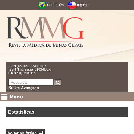
Português
Inglês
ISSN (on-line): 2238-3182
ISSN (Impressa): 0103-880X
CAPES/Qualis: B2
Busca Avançada
Estatísticas
Voltar ao Artigo