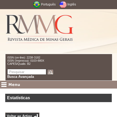
Português
Inglês
ISSN (on-line): 2238-3182
ISSN (Impressa): 0103-880X
CAPES/Qualis: B2
Busca Avançada
Estatísticas
Voltar ao Artigo