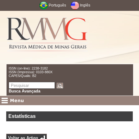
Português
Inglês
ISSN (on-line): 2238-3182
ISSN (Impressa): 0103-880X
CAPES/Qualis: B2
Busca Avançada
Estatísticas
Voltar ao Artigo