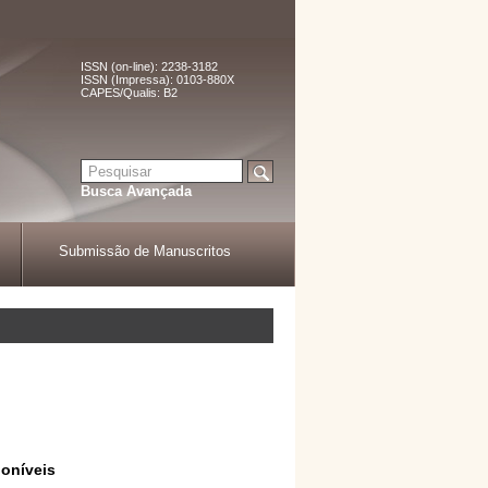
ISSN (on-line): 2238-3182
ISSN (Impressa): 0103-880X
CAPES/Qualis: B2
Busca Avançada
Submissão de Manuscritos
oníveis