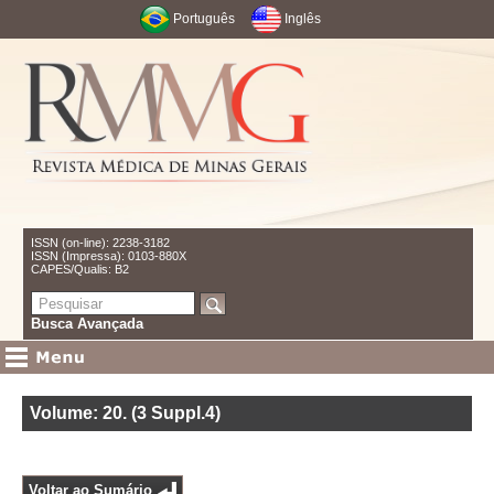
Português
Inglês
ISSN (on-line): 2238-3182
ISSN (Impressa): 0103-880X
CAPES/Qualis: B2
Busca Avançada
Volume: 20
.
(3 Suppl.4)
Voltar ao Sumário