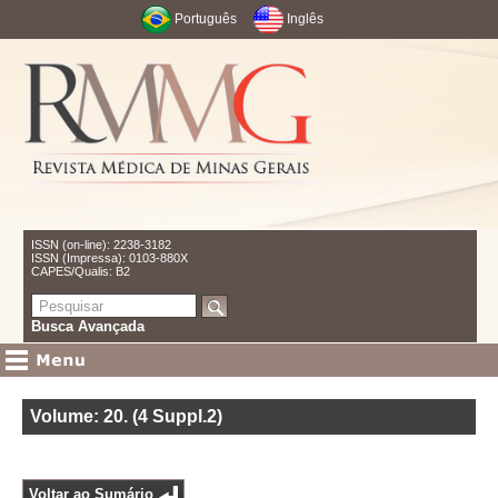
Português
Inglês
ISSN (on-line): 2238-3182
ISSN (Impressa): 0103-880X
CAPES/Qualis: B2
Busca Avançada
Volume: 20
.
(4 Suppl.2)
Voltar ao Sumário