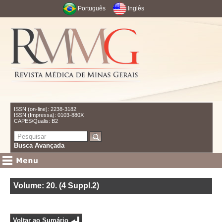
Português
Inglês
ISSN (on-line): 2238-3182
ISSN (Impressa): 0103-880X
CAPES/Qualis: B2
Busca Avançada
Volume: 20
.
(4 Suppl.2)
Voltar ao Sumário