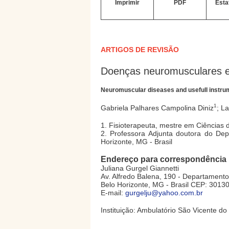
Imprimir
PDF
Esta
ARTIGOS DE REVISÃO
Doenças neuromusculares e 
Neuromuscular diseases and usefull instrum
1
Gabriela Palhares Campolina Diniz
; L
1. Fisioterapeuta, mestre em Ciências
2. Professora Adjunta doutora do De
Horizonte, MG - Brasil
Endereço para correspondência
Juliana Gurgel Giannetti
Av. Alfredo Balena, 190 - Departamento
Belo Horizonte, MG - Brasil CEP: 3013
E-mail:
gurgelju@yahoo.com.br
Instituição: Ambulatório São Vicente d