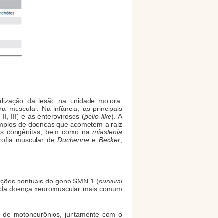
alização da lesão na unidade motora:
a muscular. Na infância, as principais
, III) e as enteroviroses (
polio-like
). A
plos de doenças que acometem a raiz
cas congênitas, bem como na
miastenia
trofia muscular de
Duchenne
e
Becker
,
ações pontuais do gene SMN 1 (
survival
gunda doença neuromuscular mais comum
a de motoneurônios, juntamente com o