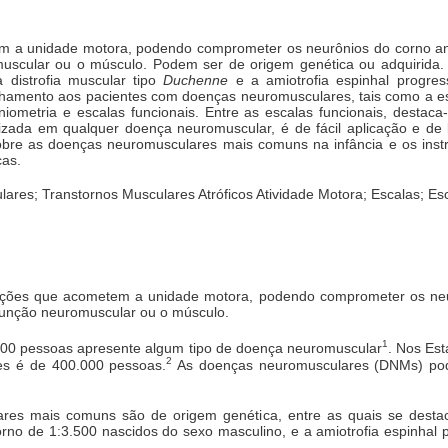
 a unidade motora, podendo comprometer os neurônios do corno ante
omuscular ou o músculo. Podem ser de origem genética ou adquirida
 distrofia muscular tipo
Duchenne
e a amiotrofia espinhal progres
hamento aos pacientes com doenças neuromusculares, tais como a e
ometria e escalas funcionais. Entre as escalas funcionais, destac
izada em qualquer doença neuromuscular, é de fácil aplicação e de
 sobre as doenças neuromusculares mais comuns na infância e os ins
ças.
res; Transtornos Musculares Atróficos Atividade Motora; Escalas; Es
ções que acometem a unidade motora, podendo comprometer os neur
a junção neuromuscular ou o músculo.
1
000 pessoas apresente algum tipo de doença neuromuscular
. Nos Est
2
s é de 400.000 pessoas.
As doenças neuromusculares (DNMs) pode
ares mais comuns são de origem genética, entre as quais se desta
no de 1:3.500 nascidos do sexo masculino, e a amiotrofia espinhal p