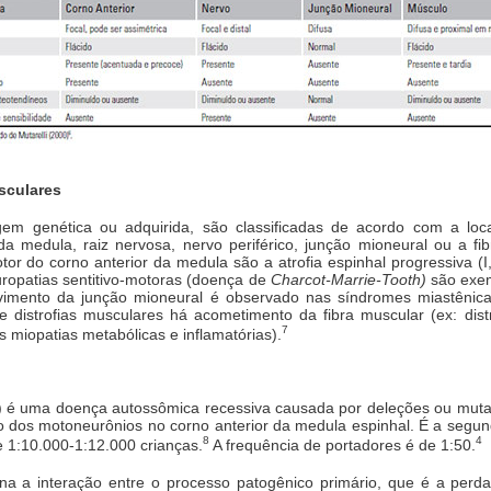
sculares
em genética ou adquirida, são classificadas de acordo com a loc
a medula, raiz nervosa, nervo periférico, junção mioneural ou a fibr
do corno anterior da medula são a atrofia espinhal progressiva (I, II
ropatias sentitivo-motoras (doença de
Charcot-Marrie-Tooth)
são exem
olvimento da junção mioneural é observado nas síndromes miastêni
 distrofias musculares há acometimento da fibra muscular (ex: dis
7
s miopatias metabólicas e inflamatórias).
EP) é uma doença autossômica recessiva causada por deleções ou mut
ão dos motoneurônios no corno anterior da medula espinhal. É a se
8
4
e 1:10.000-1:12.000 crianças.
A frequência de portadores é de 1:50.
a a interação entre o processo patogênico primário, que é a perd