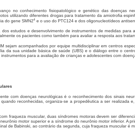
vanço no conhecimento fisiopatológico e genético das doenças n
lotos utilizando diferentes drogas para tratamento da amiotrofia espin
4
cia do gene SMN2
e o uso do PTC124 e dos oligonucleotídeos
antise
ia dos estudos e desenvolvimento de instrumentos de medidas para av
almente os pacientes como também para avaliar a resposta aos tratam
M sejam acompanhados por equipe multidisciplinar em centros espe
lia da sua unidade básica de saúde (UBS) e o diálogo entre o centr
er instrumentos para a avaliação de crianças e adolescentes com doen
ulares
iente com doenças neurológicas é o reconhecimento dos sinais neurol
 quando reconhecidas, organiza-se a propedêutica a ser realizada e
 com fraqueza muscular, duas síndromes motoras devem ser diferenci
neurônio motor superior e a síndrome do neurônio motor inferior. A p
 sinal de Babinski, ao contrário da segunda, cuja fraqueza muscular é 