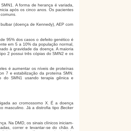
 SMN1. A forma de herança é variada,
icia após os cinco anos. Os pacientes
s comuns.
 e bulbar (doença de Kennedy), AEP com
de 95% dos casos o defeito genético é
ente em 5 a 10% da população normal,
nado à gravidade da doença. A maioria
ipo 2 possui três cópias do SMN2 e os
les é aumentar os níveis de proteínas
n 7 e estabilização da proteína SMN.
ção do SMN1 usando terapia gênica e
 ligada ao cromossomo X. É a doença
masculino. Já a distrofia tipo
Becker
ça. Na DMD, os sinais clínicos iniciam-
adas, correr e levantar-se do chão. A