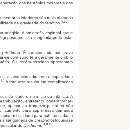
generação dos neurônios motores e dos
os membros inferiores são mais afetados
4,10
ilidade na gravidade do fenótipo.
 atingida. A amiotrofia espinhal grave
trogripose múltipla congênita pode estar
-Hoffman. É caracterizada por grave
ar-se com suporte e geralmente o óbito
latório. Os recém-nascidos apresentam
caso, as crianças adquirem a capacidade
10
.
A fraqueza resulta em complicações
ses de idade e no início da infância. A
deambulação, entretanto, podem tornar-
ue, apesar da fraqueza por si só não
do, aumento para suprir essa demanda
ausar dificuldade para subir escadas e
veis sanguíneos de creatinofosfoquinase
4,8,10
 muscular de
Duchenne
.