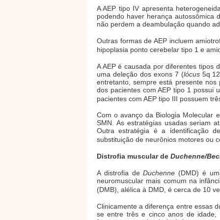
A AEP tipo IV apresenta heterogenei
podendo haver herança autossômica do
não perdem a deambulação quando adul
Outras formas de AEP incluem amiotrof
hipoplasia ponto cerebelar tipo 1 e amiot
A AEP é causada por diferentes tipos
uma deleção dos exons 7 (
lócus
5q 12
entretanto, sempre está presente nos
dos pacientes com AEP tipo 1 possui 
pacientes com AEP tipo III possuem tr
Com o avanço da Biologia Molecular e
SMN. As estratégias usadas seriam a
Outra estratégia é a identificação
substituição de neurônios motores ou c
Distrofia muscular de
Duchenne/Bec
A distrofia de
Duchenne
(DMD) é uma 
neuromuscular mais comum na infância
(DMB), alélica à DMD, é cerca de 10 ve
Clinicamente a diferença entre essas d
se entre três e cinco anos de idade,