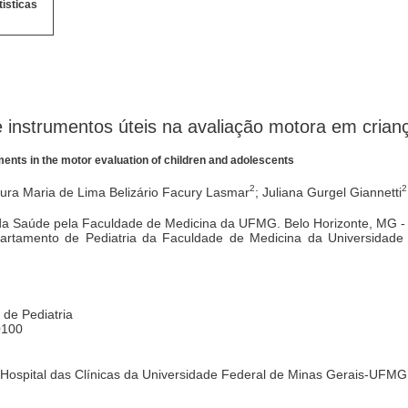
tísticas
instrumentos úteis na avaliação motora em crian
ents in the motor evaluation of children and adolescents
2
2
aura Maria de Lima Belizário Facury Lasmar
; Juliana Gurgel Giannetti
 da Saúde pela Faculdade de Medicina da UFMG. Belo Horizonte, MG - 
partamento de Pediatria da Faculdade de Medicina da Universidad
 de Pediatria
0100
o Hospital das Clínicas da Universidade Federal de Minas Gerais-UFMG