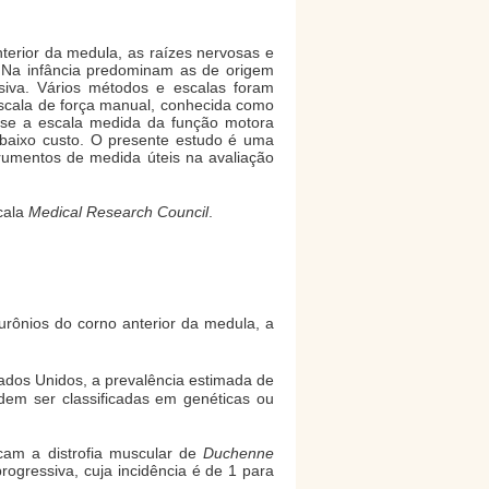
rior da medula, as raízes nervosas e
. Na infância predominam as de origem
siva. Vários métodos e escalas foram
scala de força manual, conhecida como
a-se a escala medida da função motora
 baixo custo. O presente estudo é uma
trumentos de medida úteis na avaliação
cala
Medical Research Council
.
ônios do corno anterior da medula, a
ados Unidos, a prevalência estimada de
m ser classificadas em genéticas ou
cam a distrofia muscular de
Duchenne
rogressiva, cuja incidência é de 1 para