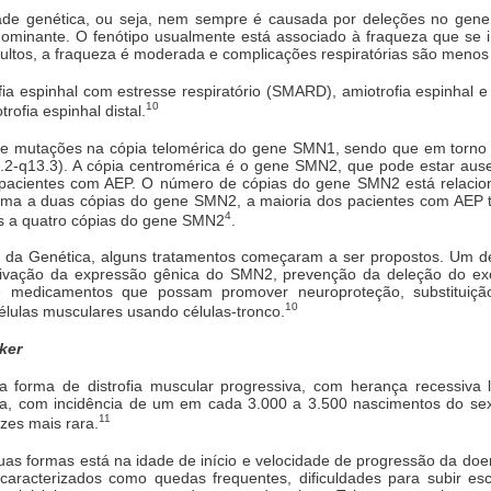
dade genética, ou seja, nem sempre é causada por deleções no gene
minante. O fenótipo usualmente está associado à fraqueza que se in
tos, a fraqueza é moderada e complicações respiratórias são meno
ia espinhal com estresse respiratório (SMARD), amiotrofia espinhal
10
rofia espinhal distal.
 de mutações na cópia telomérica do gene SMN1, sendo que em torno 
.2-q13.3). A cópia centromérica é o gene SMN2, que pode estar aus
 pacientes com AEP. O número de cópias do gene SMN2 está relacio
uma a duas cópias do gene SMN2, a maioria dos pacientes com AEP t
4
ês a quatro cópias do gene SMN2
.
 da Genética, alguns tratamentos começaram a ser propostos. Um de
tivação da expressão gênica do SMN2, prevenção da deleção do exo
 de medicamentos que possam promover neuroproteção, substitui
10
élulas musculares usando células-tronco.
ker
forma de distrofia muscular progressiva, com herança recessiva
, com incidência de um em cada 3.000 a 3.500 nascimentos do sexo 
11
zes mais rara.
uas formas está na idade de início e velocidade de progressão da doen
 caracterizados como quedas frequentes, dificuldades para subir esc