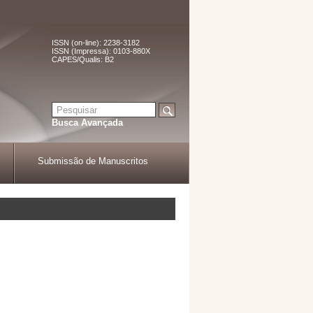
ISSN (on-line): 2238-3182
ISSN (Impressa): 0103-880X
CAPES/Qualis: B2
Busca Avançada
Submissão de Manuscritos