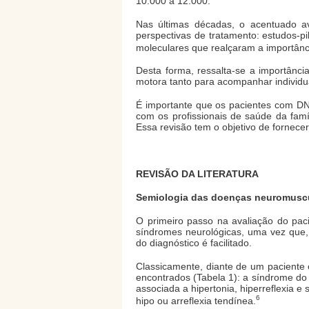
10.000 a 12.000.
Nas últimas décadas, o acentuado a
perspectivas de tratamento: estudos-pi
moleculares que realçaram a importân
Desta forma, ressalta-se a importânc
motora tanto para acompanhar individu
É importante que os pacientes com DN
com os profissionais de saúde da famí
Essa revisão tem o objetivo de fornec
REVISÃO DA LITERATURA
Semiologia das doenças neuromusc
O primeiro passo na avaliação do pac
síndromes neurológicas, uma vez que,
do diagnóstico é facilitado.
Classicamente, diante de um paciente
encontrados (Tabela 1): a síndrome do 
associada a hipertonia, hiperreflexia e
6
hipo ou arreflexia tendínea.