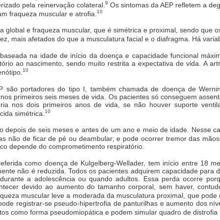
9
erizado pela reinervação colateral.
Os sintomas da AEP refletem a de
10
m fraqueza muscular e atrofia.
ia global e fraqueza muscular, que é simétrica e proximal, sendo que 
ez, mais afetados do que a musculatura facial e o diafragma. Há variab
é baseada na idade de início da doença e capacidade funcional máxima
atório ao nascimento, sendo muito restrita a expectativa de vida. A ar
10
enótipo.
 são portadores do tipo I, também chamada de doença de Werning
 nos primeiros seis meses de vida. Os pacientes só conseguem assent
atória nos dois primeiros anos de vida, se não houver suporte venti
10
cida simétrica.
nício depois de seis meses e antes de um ano e meio de idade. Nesse 
s não de ficar de pé ou deambular; e pode ocorrer tremor das mãos
tico depende do comprometimento respiratório.
 referida como doença de Kulgelberg-Wellader, tem início entre 18 me
mente não é reduzida. Todos os pacientes adquirem capacidade para 
durante a adolescência ou quando adultos. Essa perda ocorre porq
contecer devido ao aumento do tamanho corporal, sem haver, contu
queza muscular leve a moderada da musculatura proximal, que pode c
ode registrar-se pseudo-hipertrofia de panturilhas e aumento dos ní
tos como forma pseudomiopática e podem simular quadro de distrofia