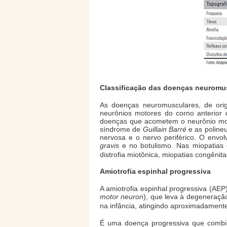
Classificação das doenças neuromu
As doenças neuromusculares, de orig
neurônios motores do corno anterior d
doenças que acometem o neurônio motor 
síndrome de
Guillain Barré
e as polineu
nervosa e o nervo periférico. O env
gravis
e no botulismo. Nas miopatias e
distrofia miotônica, miopatias congênita
Amiotrofia espinhal progressiva
A amiotrofia espinhal progressiva (A
motor neuron
), que leva à degeneraç
na infância, atingindo aproximadament
É uma doença progressiva que combin