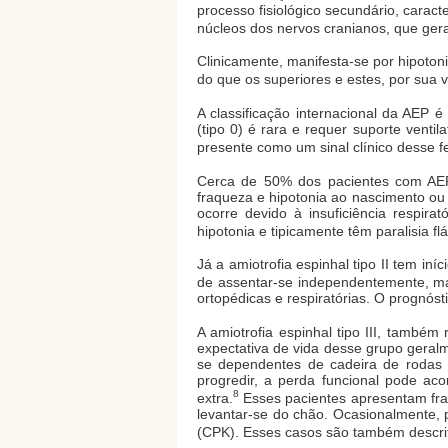
processo fisiológico secundário, caract
núcleos dos nervos cranianos, que gera
Clinicamente, manifesta-se por hipoton
do que os superiores e estes, por sua v
A classificação internacional da AEP 
(tipo 0) é rara e requer suporte ventil
presente como um sinal clínico desse f
Cerca de 50% dos pacientes com AEP
fraqueza e hipotonia ao nascimento ou
ocorre devido à insuficiência respir
hipotonia e tipicamente têm paralisia flá
Já a amiotrofia espinhal tipo II tem i
de assentar-se independentemente, ma
ortopédicas e respiratórias. O prognós
A amiotrofia espinhal tipo III, também
expectativa de vida desse grupo geral
se dependentes de cadeira de rodas 
progredir, a perda funcional pode a
8
extra.
Esses pacientes apresentam fra
levantar-se do chão. Ocasionalmente, p
(CPK). Esses casos são também descri