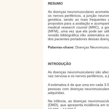
RESUMO
As doenças neuromusculares acometem
os nervos periféricos, a junção neur
genética, sendo as mais frequentes a
propostos para a avaliação e acompan
medical research counsil
(MRC), a goni
(MFM), uma vez que ela pode ser util
revisão bibliográfica não sistemática
dos pacientes portadores dessas doen
Palavras-chave:
Doenças Neuromuscula
INTRODUÇÃO
As doenças neuromusculares são afec
raiz nervosa e os nervos periféricos, 
A estimativa é de que uma em cada 3.
pessoas com doenças neuromusculare
adquiridas.
Na infância, as doenças neuromuscul
(DMD), que apresenta incidência em tor
3