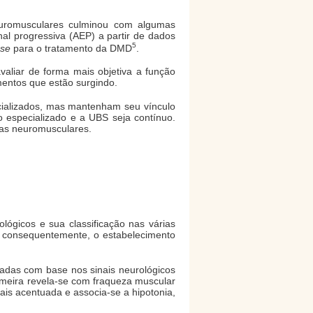
euromusculares culminou com algumas
hal progressiva (AEP) a partir de dados
5
nse
para o tratamento da DMD
.
aliar de forma mais objetiva a função
entos que estão surgindo.
cializados, mas mantenham seu vínculo
o especializado e a UBS seja contínuo.
ças neuromusculares.
ógicos e sua classificação nas várias
, consequentemente, o estabelecimento
adas com base nos sinais neurológicos
rimeira revela-se com fraqueza muscular
mais acentuada e associa-se a hipotonia,